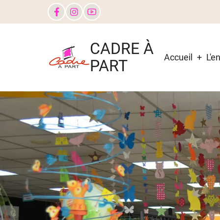
Aller
au
contenu
Main
CADRE À
principal
navigati
Accueil
L'e
PART