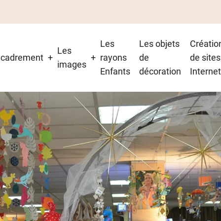
Les
Les objets
Créatio
Les
on
ncadrement
rayons
de
de sites
images
Enfants
décoration
Interne