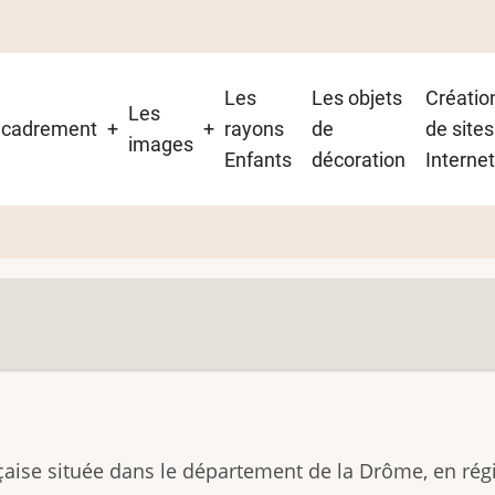
Les
Les objets
Créatio
Les
on
ncadrement
rayons
de
de sites
images
Enfants
décoration
Interne
t
ise située dans le département de la Drôme, en rég