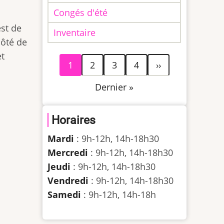
Congés d'été
est de
Inventaire
côté de
et
Pagination
Page
Page
Page
Page
Page
1
2
3
4
››
courante
suivante
Dernière
Dernier »
page
Horaires
Mardi
: 9h-12h, 14h-18h30
Mercredi
: 9h-12h, 14h-18h30
Jeudi
: 9h-12h, 14h-18h30
Vendredi
: 9h-12h, 14h-18h30
Samedi
: 9h-12h, 14h-18h