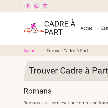
Aller
au
contenu
Main
CADRE À
principal
navigati
Accueil
L'e
PART
Accueil
Trouver Cadre à Part
Trouver Cadre à Par
Romans
Romans-sur-Isère est une commune frança