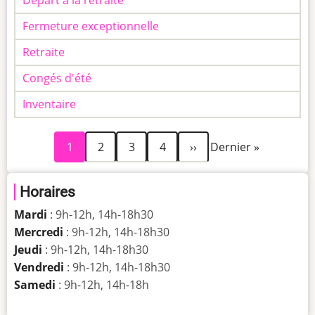
Fermeture exceptionnelle
Retraite
Congés d'été
Inventaire
Page
Page
Page
Page
Page
Dernière
Pagination
1
2
3
4
››
Dernier »
courante
suivante
page
Horaires
Mardi
: 9h-12h, 14h-18h30
Mercredi
: 9h-12h, 14h-18h30
Jeudi
: 9h-12h, 14h-18h30
Vendredi
: 9h-12h, 14h-18h30
Samedi
: 9h-12h, 14h-18h