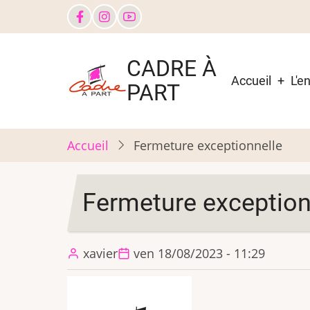
Aller
au
contenu
Main
CADRE À
principal
navigati
Accueil
L'e
PART
Accueil
Fermeture exceptionnelle
Fermeture exception
xavier
ven 18/08/2023 - 11:29