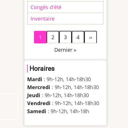
Congés d'été
Inventaire
Pagination
Page
Page
Page
Page
Page
1
2
3
4
››
courante
suivante
Dernière
Dernier »
page
Horaires
Mardi
: 9h-12h, 14h-18h30
Mercredi
: 9h-12h, 14h-18h30
Jeudi
: 9h-12h, 14h-18h30
Vendredi
: 9h-12h, 14h-18h30
Samedi
: 9h-12h, 14h-18h