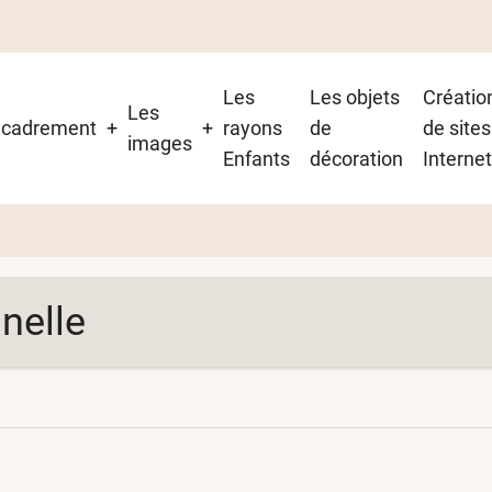
Les
Les objets
Créatio
Les
on
ncadrement
rayons
de
de sites
images
Enfants
décoration
Interne
nelle