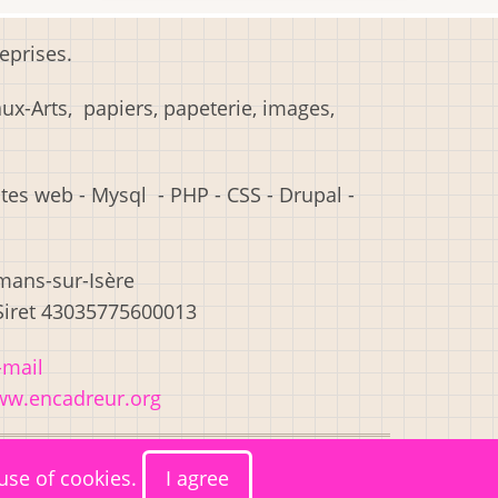
eprises.
x-Arts, papiers, papeterie, images,
es web - Mysql - PHP - CSS - Drupal -
omans-sur-Isère
 Siret 43035775600013
-mail
w.encadreur.org
 use of cookies.
I agree