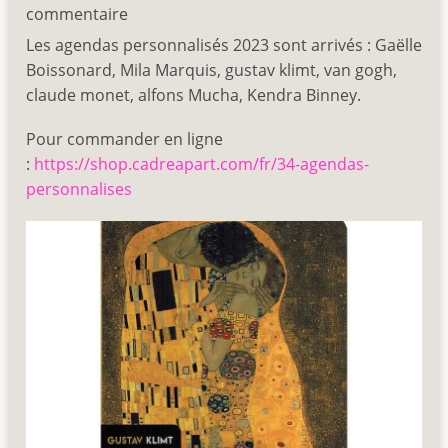
agendas
commentaire
personnalisés
Les agendas personnalisés 2023 sont arrivés : Gaëlle
2023
Boissonard, Mila Marquis, gustav klimt, van gogh,
claude monet, alfons Mucha, Kendra Binney.
Pour commander en ligne
:
https://shop.cadreapart.com/fr/34-agendas-
personnalises