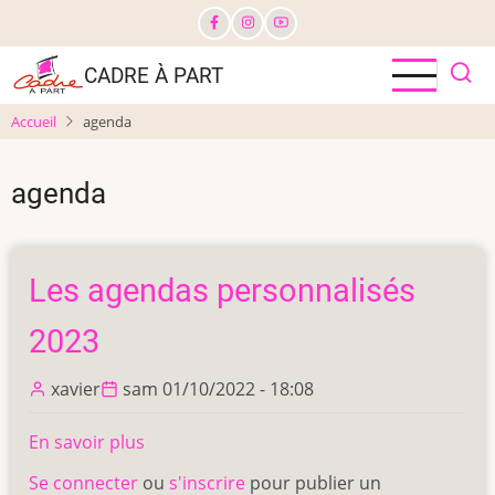
Aller
au
contenu
CADRE À PART
principal
Accueil
agenda
agenda
Les agendas personnalisés
2023
xavier
sam 01/10/2022 - 18:08
En savoir plus
sur
Les
Se connecter
ou
s'inscrire
pour publier un