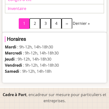
Inventaire
Page
Page
Page
Page
Page
Dernière
Pagination
1
2
3
4
››
Dernier »
courante
suivante
page
Horaires
Mardi
: 9h-12h, 14h-18h30
Mercredi
: 9h-12h, 14h-18h30
Jeudi
: 9h-12h, 14h-18h30
Vendredi
: 9h-12h, 14h-18h30
Samedi
: 9h-12h, 14h-18h
Cadre à Part
, encadreur sur mesure pour particuliers et
entreprises.